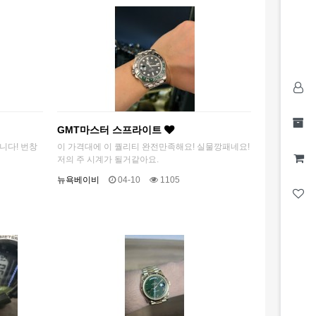
GMT마스터 스프라이트
니다! 번창
이 가격대에 이 퀄리티 완전만족해요! 실물깡패네요!
저의 주 시계가 될거같아요.
뉴욕베이비
04-10
1105