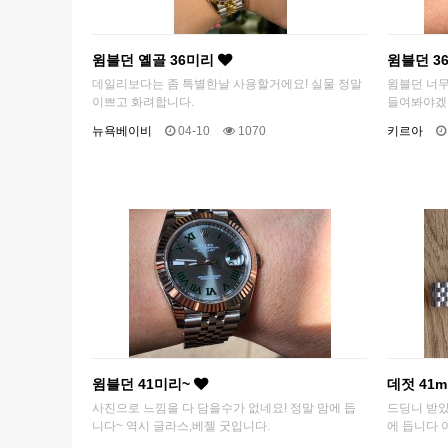
윔블던 옐골 36미리
윔블던 3
데일리보다는 좀 특별한날 사용할거에요! 실물 정말
윔블던 너무
이쁘고 화려합니다.
들여봐야겠
뉴욕베이비
04-10
1070
키르아
윔블던 41미리~
데젓 41
사진으로 느낌을 다 담을수가 없네요! 정말 맘에 듭
드딩니 받
니다~ 역시 글라스,베젤 굿입니다.
에 듭니다