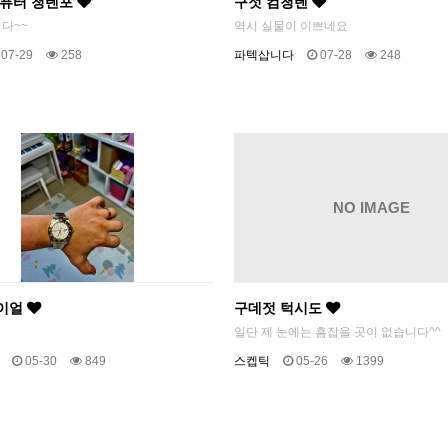
컴퓨터 청텐포
구젓 컴청텐
다~~
역시 실물이 이쁘네요
07-29
258
파텍삽니다
07-28
248
NO IMAGE
이얼
구데젓 턱시도
일단 제 눈에는 흠잡을 곳이 없습니다^^
05-30
849
스켑틱
05-26
1399