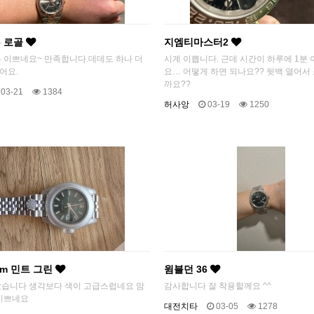
6 로골
지엠티마스터2
 이쁘네요~ 만족합니다.데데도 하나 더
시계 이쁩니다. 근데 시간이 하루에 1분 
어요.
요… 어떻게 하면 되나요?? 뒷백 열어서
까요??
03-21
1384
허사앙
03-19
1250
mm 민트 그린
윔블던 36
았습니다 생각보다 색이 고급스럽네요 맘
감사합니다 잘 착용할께요 ^^
 이쁘네요
대전치타
03-05
1278