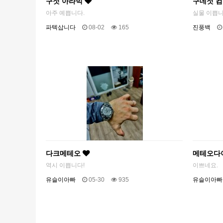
구젓 아라빅
구데젓 
아주 예쁩니다.
실물 이쁩니
파텍삽니다
08-02
165
진풍백
다크메테오
메테오다
역시 이쁩니다!
이쁘네요.
유슬이아빠
05-30
935
유슬이아빠