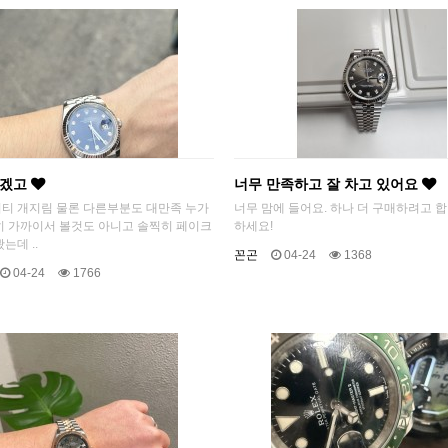
르겠고
너무 만족하고 잘 차고 있어요
티 개지림 물론 다른부분도 대만족 누가
너무 맘에 들어요. 하나 더 구매하려고 합
히 가까이서 볼것도 아니고 솔찍히 페이크
하세요!
는데 ..
꼰곤
04-24
1368
04-24
1766