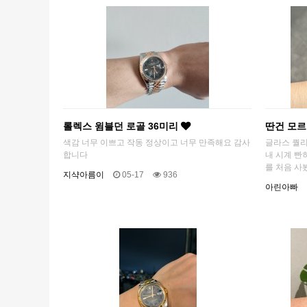
롤렉스 윔블던 로골 36미리
딴건 모
색감 너무 이쁘고 작동 정상이고 너무 만족해요 감사
글라스 퀄리
합니다
내 시계 빤
를 처음 사봤
지샥아름이
05-17
936
아린아빠