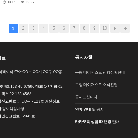
03-09
1236
2
3
4
5
6
7
8
9
10
1
공지사항
정보
피팩토리
주소
OO도 OO시 OO구 OO동
구형 데이저스트 진행상황안내
구형 데이저스트 소식전달
록번호
123-45-67890
대표
QP
전화
02
7
팩스
02-123-4568
공지드립니다
업신고번호
제 OO구 - 123호
개인정보
자
정보책임자명
연휴 안내 및 공지
사업신고번호
12345호
카카오톡 상담 ID 변경 안내