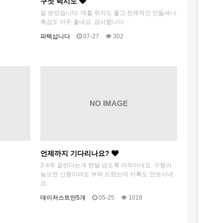
구젓 턱시도
잘 받았습니다. 데휠 위치도 좋고 전체적인 만듦새나
촉감도 아주 좋네요. 감사합니다
파텍삽니다
07-27
302
NO IMAGE
언제까지 기다리나요?
2-4주 걸린다는게 한달 넘도록 아직이네요. 구형이
늦으면 신형이라도 부탁 드렸는데 카톡도 안보시네
요.
데이저스트만5개
05-25
1018