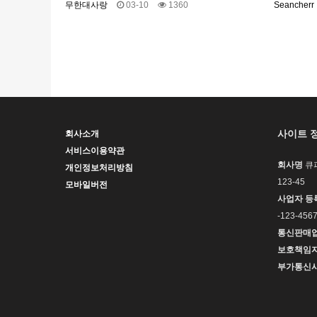
무한대사랑
03-10
1360
Seancherr
다음
맨끝
사이트 
회사소개
서비스이용약관
회사명
큐
개인정보처리방침
123-45
모바일버전
사업자 등
-123-456
통신판매
보호책임
부가통신