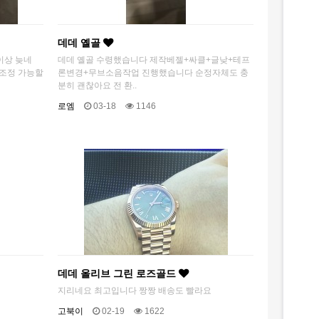
데데 옐골
이상 늦네
데데 옐골 수령했습니다 제작베젤+싸클+글낮+테프
 조정 가능할
론변경+무브소음작업 진행했습니다 순정자체도 충
분히 괜찮아요 전 환..
로엠
03-18
1146
데데 올리브 그린 로즈골드
지리네요 최고입니다 짱짱 배송도 빨라요
고북이
02-19
1622