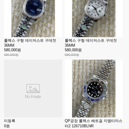
롤렉스 구형 데이저스트 구데젓
롤렉스 구형 데이저스트 구데젓
36MM
36MM
580,000원
580,000원
680,000원
680,000원
미등록
QP공장 롤렉스 배트걸 지엠티마스
0원
터2 126710BLNR