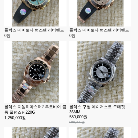
롤렉스 데이토나 텅스텐 러버밴드
롤렉스 데이토나 텅스텐 러버밴드
0원
0원
롤렉스 지엠티마스터2 루트비어 금
롤렉스 구형 데이저스트 구데젓
36MM
통 풀텅스텐220G
580,000원
1,250,000원
680,000원