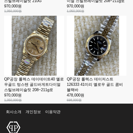
스틸브레이슬릿 210G
이얼 스틸브레이슬릿 208~211g로
970,000원
970,000원
1,050,000원
1,050,000원
QP공장 롤렉스 데이데이트40 옐로
QP공장 롤렉스 데이저스트
우골드 텅스텐 골드바게트다이얼
126333 41미리 옐로우 골드 콤비
스틸브레이슬릿 208~211g로
블랙바
970,000원
478,000원
1,050,000원
698,000원
회사소개
개인정보
이용약관