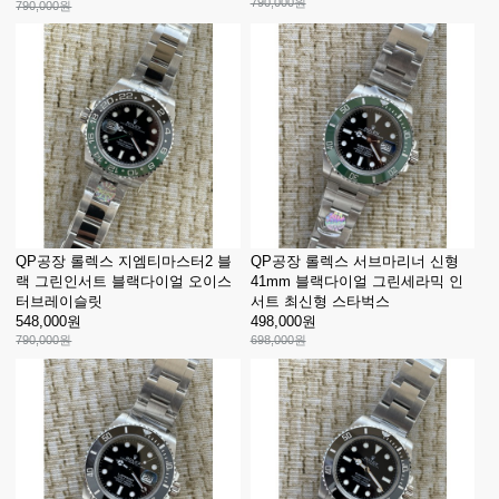
790,000원
790,000원
QP공장 롤렉스 지엠티마스터2 블
QP공장 롤렉스 서브마리너 신형
랙 그린인서트 블랙다이얼 오이스
41mm 블랙다이얼 그린세라믹 인
터브레이슬릿
서트 최신형 스타벅스
548,000원
498,000원
790,000원
698,000원