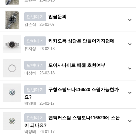
노민우
26-03-15
입금문의
답변대기
김준석
26-03-07
카카오톡 상담은 안들어가지던데
답변대기
유지영
26-02-18
모이사나이트 베젤 호환여부
답변대기
이상하
26-02-18
구형스틸토나116520 스왑가능한가
답변대기
요?
박영배
26-01-17
렙팩커스텀 스틸토나116520에 스왑
답변대기
이 되나요?
박영배
26-01-17