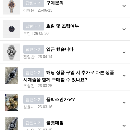
구매문의
답변대기
이재윤
26-06-13
호환 및 조립여부
답변대기
우현
26-05-30
입금 했습니다
답변대기
전일찬
26-04-14
해당 상품 구입 시 추가로 다른 상품
답변대기
시계줄을 함께 구매할 수 있나요?
조형진
26-03-25
풀박스인가요?
답변대기
심윤재
26-03-16
룰렛데휠
답변대기