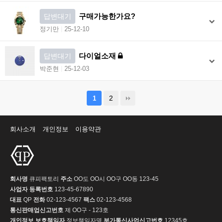
구매가능한가요?
답변대기
정기만
25-12-10
다이얼소재
답변대기
박준현
25-12-03
2
1
회사소개
개인정보
이용약관
회사명
큐피팩토리
주소
OO도 OO시 OO구 OO동 123-45
사업자 등록번호
123-45-67890
대표
QP
전화
02-123-4567
팩스
02-123-4568
통신판매업신고번호
제 OO구 - 123호
개인정보 보호책임자
정보책임자명
부가통신사업신고번호
12345호