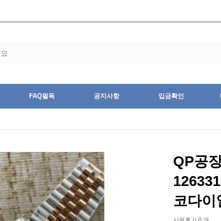
FAQ필독
공지사항
입금확인
QP공
1263
코다이
사용후기 0 개