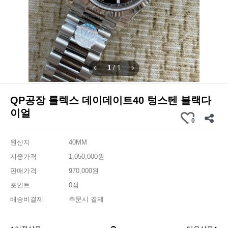
1
/
1
QP공장 롤렉스 데이데이트40 텅스텐 블랙다
이얼
0
원산지
40MM
시중가격
1,050,000원
판매가격
970,000원
포인트
0점
배송비결제
주문시 결제