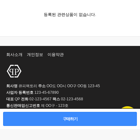
등록된 관련상품이 없습니다.
회사소개
개인정보
이용약관
회사명
큐피팩토리
주소
OO도 OO시 OO구 OO동 123-45
사업자 등록번호
123-45-67890
대표
QP
전화
02-123-4567
팩스
02-123-4568
통신판매업신고번호
제 OO구 - 123호
개인정보 보호책임자
정보책임자명
부가통신사업신고번호
12345호
Copyright © 2001-2013 큐피팩토리. All Rights Reserved.
구매하기
PC 버전