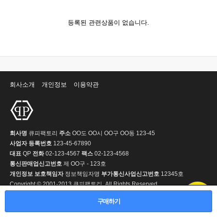
등록된 관련상품이 없습니다.
회사소개
개인정보
이용약관
회사명
큐피팩토리
주소
OO도 OO시 OO구 OO동 123-45
사업자 등록번호
123-45-67890
대표
QP
전화
02-123-4567
팩스
02-123-4568
통신판매업신고번호
제 OO구 - 123호
개인정보 보호책임자
정보책임자명
부가통신사업신고번호
12345호
Copyright © 2001-2013 큐피팩토리. All Rights Reserved.
구매하기
PC 버전