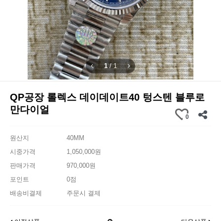
1
/
1
QP공장 롤렉스 데이데이트40 텅스텐 블루로
만다이얼
0
원산지
40MM
시중가격
1,050,000원
판매가격
970,000원
포인트
0점
배송비결제
주문시 결제