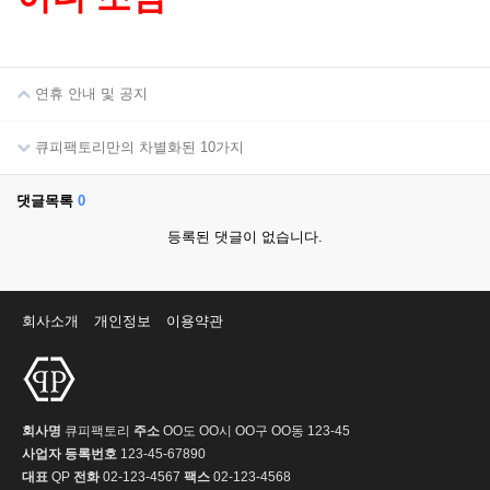
연휴 안내 및 공지
큐피팩토리만의 차별화된 10가지
댓글목록
0
등록된 댓글이 없습니다.
회사소개
개인정보
이용약관
회사명
큐피팩토리
주소
OO도 OO시 OO구 OO동 123-45
사업자 등록번호
123-45-67890
대표
QP
전화
02-123-4567
팩스
02-123-4568