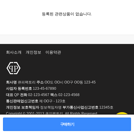
등록된 관련상품이 없습니다.
회사소개
개인정보
이용약관
회사명
큐피팩토리
주소
OO도 OO시 OO구 OO동 123-45
사업자 등록번호
123-45-67890
대표
QP
전화
02-123-4567
팩스
02-123-4568
통신판매업신고번호
제 OO구 - 123호
개인정보 보호책임자
정보책임자명
부가통신사업신고번호
12345호
Copyright © 2001-2013 큐피팩토리. All Rights Reserved.
구매하기
PC 버전