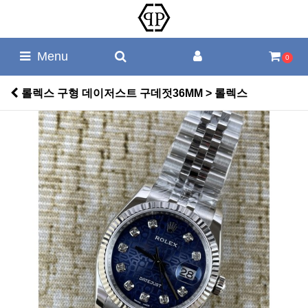
Menu
0
롤렉스 구형 데이저스트 구데젓36MM > 롤렉스