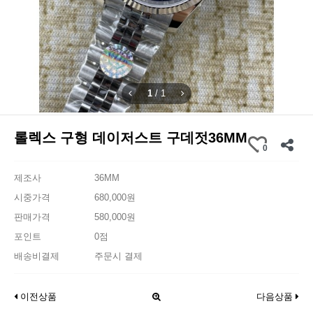
1
/
1
롤렉스 구형 데이저스트 구데젓36MM
0
제조사
36MM
시중가격
680,000원
판매가격
580,000원
포인트
0점
배송비결제
주문시 결제
이전상품
다음상품