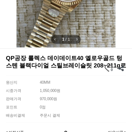
1
/
1
QP공장 롤렉스 데이데이트40 옐로우골드 텅
스텐 블랙다이얼 스틸브레이슬릿 208~211g로
0
원산지
40MM
시중가격
1,050,000원
판매가격
970,000원
포인트
0점
배송비결제
주문시 결제