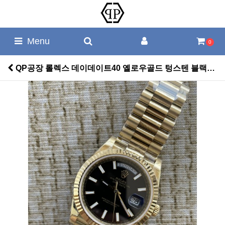
Menu
0
QP공장 롤렉스 데이데이트40 옐로우골드 텅스텐 블랙다이얼 스틸브레이슬릿 208~211g로 > 롤렉스