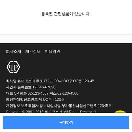
등록된 관련상품이 없습니다.
회사소개
개인정보
이용약관
회사명
큐피팩토리
주소
OO도 OO시 OO구 OO동 123-45
사업자 등록번호
123-45-67890
대표
QP
전화
02-123-4567
팩스
02-123-4568
통신판매업신고번호
제 OO구 - 123호
개인정보 보호책임자
정보책임자명
부가통신사업신고번호
12345호
Copyright © 2001-2013 큐피팩토리. All Rights Reserved.
구매하기
PC 버전