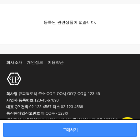
등록된 관련상품이 없습니다.
회사소개
개인정보
이용약관
회사명
큐피팩토리
주소
OO도 OO시 OO구 OO동 123-45
사업자 등록번호
123-45-67890
대표
QP
전화
02-123-4567
팩스
02-123-4568
통신판매업신고번호
제 OO구 - 123호
개인정보 보호책임자
정보책임자명
부가통신사업신고번호
12345호
Copyright © 2001-2013 큐피팩토리. All Rights Reserved.
구매하기
PC 버전