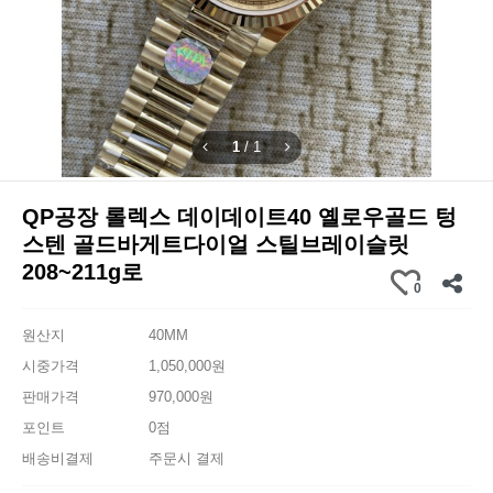
1
/
1
QP공장 롤렉스 데이데이트40 옐로우골드 텅
스텐 골드바게트다이얼 스틸브레이슬릿
208~211g로
0
원산지
40MM
시중가격
1,050,000원
판매가격
970,000원
포인트
0점
배송비결제
주문시 결제