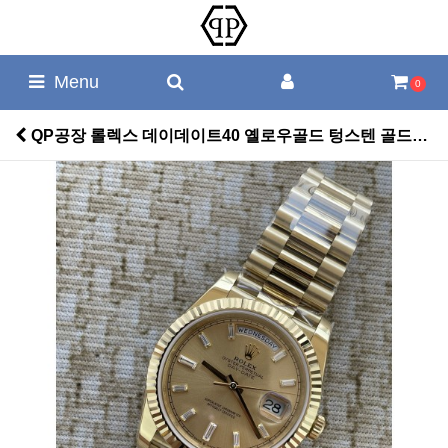
Menu
0
QP공장 롤렉스 데이데이트40 옐로우골드 텅스텐 골드바게트다이얼 스틸브레이슬릿 208~211g로 > 롤렉스